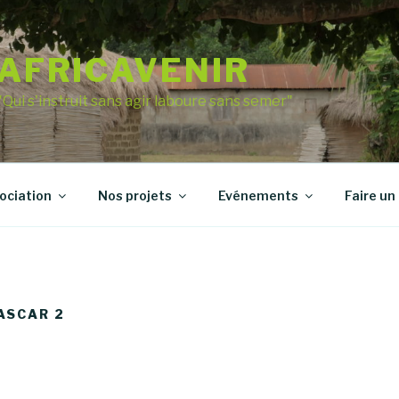
AFRICAVENIR
"Qui s'instruit sans agir laboure sans semer"
sociation
Nos projets
Evénements
Faire un
ASCAR 2