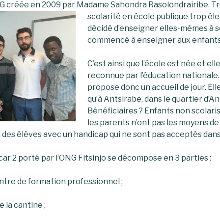
G créée en 2009 par Madame Sahondra Rasolondrairibe. Tr
scolarité en école publique trop él
décidé d’enseigner elles-mêmes à se
commencé à enseigner aux enfants 
C’est ainsi que l’école est née et ell
reconnue par l’éducation nationale
propose donc un accueil de jour. Ell
qu’à Antsirabe, dans le quartier d’A
Bénéficiaires ? Enfants non scolari
les parents n’ont pas les moyens de 
i des élèves avec un handicap qui ne sont pas acceptés dans
r 2 porté par l’ONG Fitsinjo se décompose en 3 parties :
ntre de formation professionnel ;
 la cantine ;