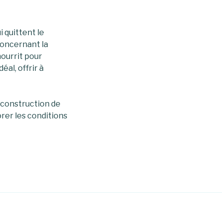
i quittent le
Concernant la
nourrit pour
éal, offrir à
a construction de
rer les conditions