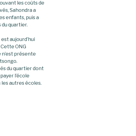
ouvant les coût
s de
evés, Sahondra a
s enfants, puis a
du quartier.
e est aujourd’hui
. Cette ONG
e n’est présente
ntsongo.
sés du quartier dont
payer l’école
 les autres écoles.