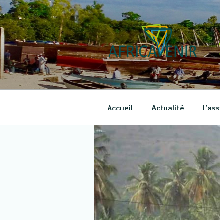
Aller
au
contenu
principal
Accueil
Actualité
L’as