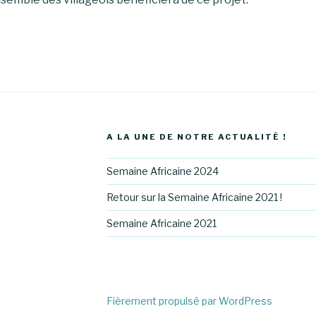
A LA UNE DE NOTRE ACTUALITÉ !
Semaine Africaine 2024
Retour sur la Semaine Africaine 2021 !
Semaine Africaine 2021
ricavenir1/
instagram.com/assoafricavenir/
://www.linkedin.com/company/association-
Fièrement propulsé par WordPress
avenir