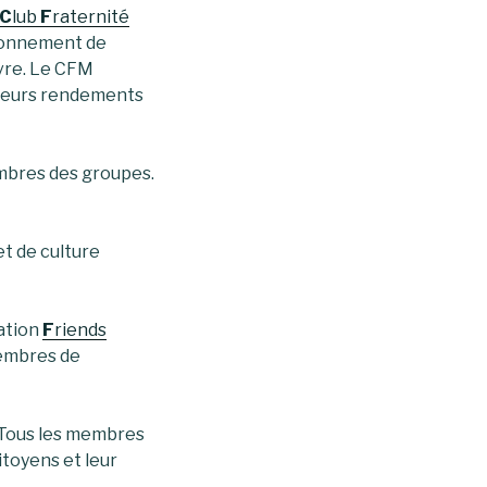
C
lub
F
raternité
ironnement de
vre. Le CFM
 leurs rendements
membres des groupes.
et de culture
iation
F
riends
membres de
 Tous les membres
itoyens et leur