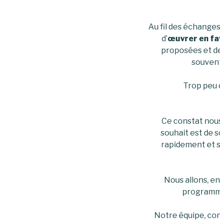
Au fil des échanges
d’
œuvrer en fav
proposées et d
souvent
Trop peu 
Ce constat nous
souhait est de s
rapidement et s
Nous allons, en
programme
Notre équipe, con