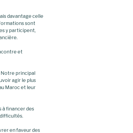
mais davantage celle
 formations sont
s y participent,
ancière.
ncontre et
 Notre principal
voir agir le plus
au Maroc et leur
s à financer des
fficultés.
vrer en faveur des