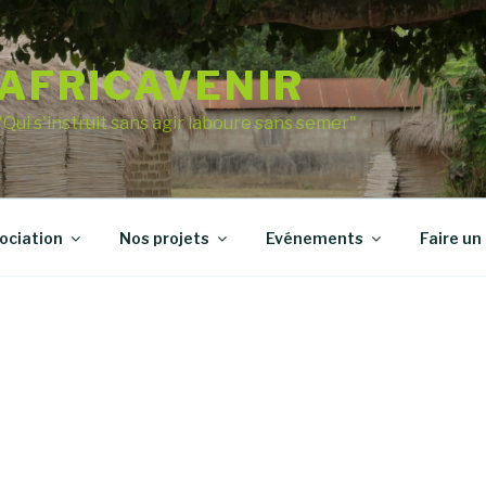
AFRICAVENIR
"Qui s'instruit sans agir laboure sans semer"
sociation
Nos projets
Evénements
Faire un