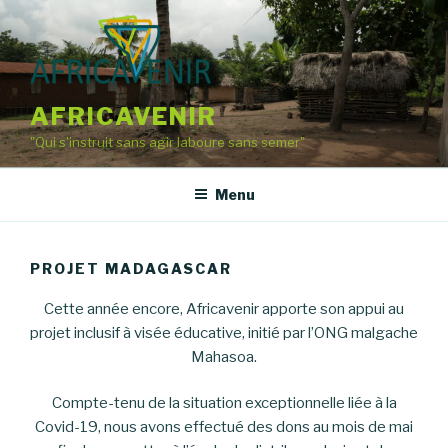
Aller
au
contenu
principal
AFRICAVENIR
"Qui s'instruit sans agir laboure sans semer"
Menu
PROJET MADAGASCAR
Cette année encore, Africavenir apporte son appui au
projet inclusif à visée éducative, initié par l’ONG malgache
Mahasoa.
Compte-tenu de la situation exceptionnelle liée à la
Covid-19, nous avons effectué des dons au mois de mai