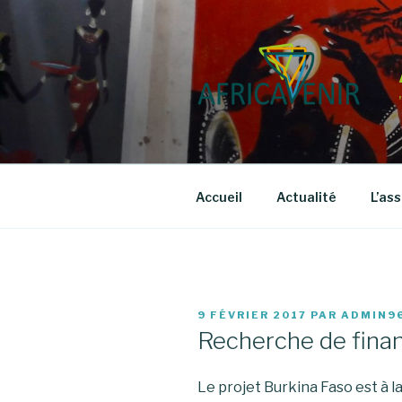
Aller
au
contenu
principal
Accueil
Actualité
L’as
PUBLIÉ
9 FÉVRIER 2017
PAR
ADMIN9
LE
Recherche de fin
Le projet Burkina Faso est à 