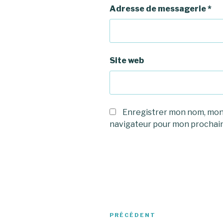
Adresse de messagerie
*
Site web
Enregistrer mon nom, mon 
navigateur pour mon prochai
Navigation
PRÉCÉDENT
Article