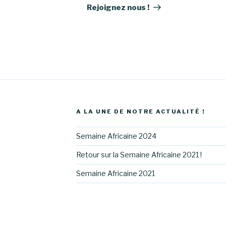
suivant
Rejoignez nous !
A LA UNE DE NOTRE ACTUALITÉ !
Semaine Africaine 2024
Retour sur la Semaine Africaine 2021 !
Semaine Africaine 2021
ricavenir1/
instagram.com/assoafricavenir/
://www.linkedin.com/company/association-