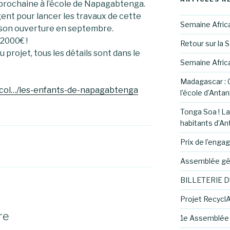
e prochaine à l’école de Napagabtenga.
gent pour lancer les travaux de cette
Semaine Afric
 son ouverture en septembre.
2000€ !
Retour sur la 
 projet, tous les détails sont dans le
Semaine Afric
Madagascar : C
/col…/les-enfants-de-napagabtenga
l’école d’Anta
Tonga Soa ! La
habitants d’An
Prix de l’eng
Assemblée gén
BILLETERIE D
Projet RecyclA
re
1e Assemblée 