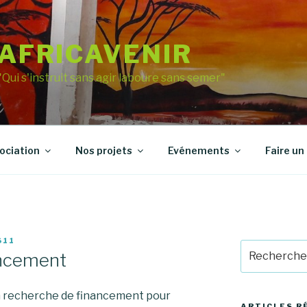
AFRICAVENIR
"Qui s'instruit sans agir laboure sans semer"
sociation
Nos projets
Evénements
Faire un
611
Recherche
ancement
pour
:
la recherche de financement pour
ARTICLES R