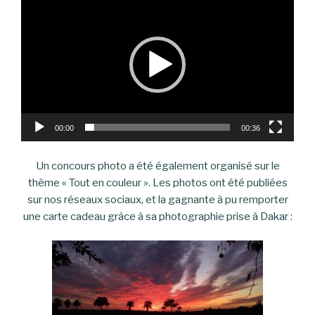
vidéo
00:00
00:36
Un concours photo a été également organisé sur le
thème « Tout en couleur ». Les photos ont été publiées
sur nos réseaux sociaux, et la gagnante à pu remporter
une carte cadeau grâce à sa photographie prise à Dakar :