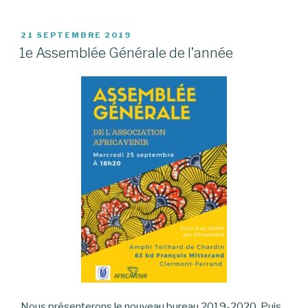
PUBLIÉ
21 SEPTEMBRE 2019
LE
1e Assemblée Générale de l’année
Nous présenterons le nouveau bureau 2019-2020. Puis