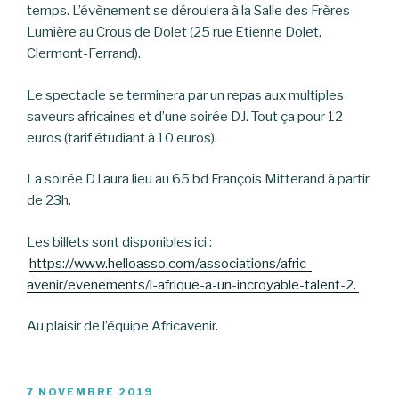
temps. L’évènement se déroulera à la Salle des Frères
Lumière au Crous de Dolet (25 rue Etienne Dolet,
Clermont-Ferrand).
Le spectacle se terminera par un repas aux multiples
saveurs africaines et d’une soirée DJ. Tout ça pour 12
euros (tarif étudiant à 10 euros).
La soirée DJ aura lieu au 65 bd François Mitterand à partir
de 23h.
Les billets sont disponibles ici :
https://www.helloasso.com/associations/afric-
avenir/evenements/l-afrique-a-un-incroyable-talent-2.
Au plaisir de l’équipe Africavenir.
PUBLIÉ
7 NOVEMBRE 2019