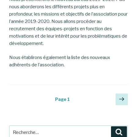
nous aborderons les différents projets plus en
profondeur, les missions et objectifs de l’association pour
l’année 2019-2020. Nous allons procéder au
recrutement des équipes-projets en fonction des
motivations et de leur intérêt pour les problématiques de
développement.
Nous établirons également la liste des nouveaux
adhérents de l’association.
Navigation
Pag
Page
1
suiv
des
articles
Recherche
Reche
pour