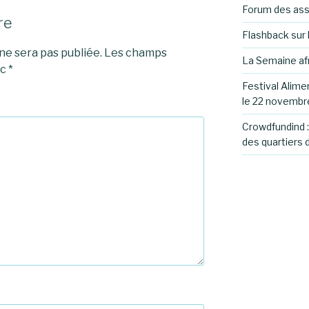
Forum des ass
re
Flashback sur 
e sera pas publiée.
Les champs
La Semaine af
ec
*
Festival Alime
le 22 novembr
Crowdfundind 
des quartiers 