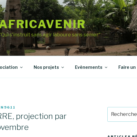
AFRICAVENIR
"Qui s'instruit sans agir laboure sans semer"
sociation
Nos projets
Evénements
Faire un
IN9611
Recherche
RE, projection par
pour
:
novembre
ARTICLES R