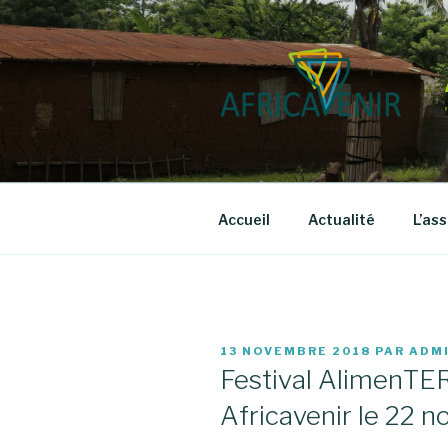
Aller
au
contenu
principal
Accueil
Actualité
L’as
PUBLIÉ
13 NOVEMBRE 2018
PAR
ADM
LE
Festival AlimenTER
Africavenir le 22 