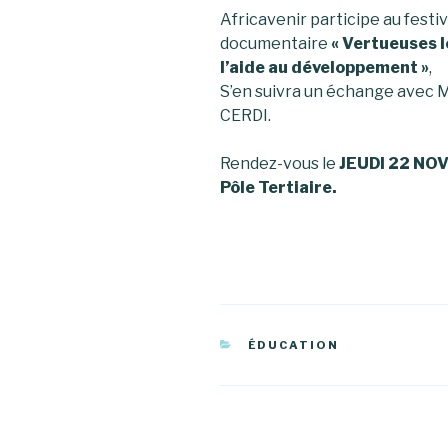
Africavenir participe au festi
documentaire
« Vertueuses l
l’aide au développement »
,
S’en suivra un échange avec 
CERDI.
Rendez-vous le
JEUDI 22 NOV
Pôle Tertiaire.
CATÉGORIES
ÉDUCATION