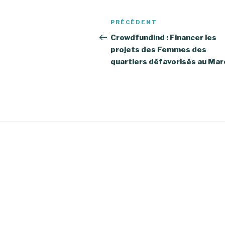
Navigation
PRÉCÉDENT
Article
de
précédent
Crowdfundind : Financer les
projets des Femmes des
l’article
quartiers défavorisés au Mar