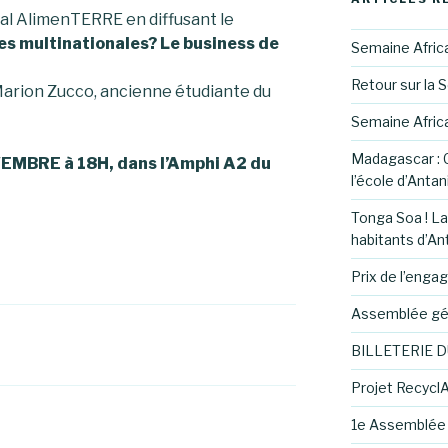
val AlimenTERRE en diffusant le
es multinationales? Le business de
Semaine Afric
Retour sur la 
Marion Zucco, ancienne étudiante du
Semaine Afric
Madagascar : C
EMBRE à 18H, dans l’Amphi A2 du
l’école d’Anta
Tonga Soa ! La
habitants d’An
Prix de l’eng
Assemblée gén
BILLETERIE D
Projet RecyclA
1e Assemblée 