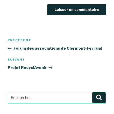
Navigation
PRÉCÉDENT
Article
de
précédent
Forum des associations de Clermont-Ferrand
l’article
SUIVANT
Article
suivant
Projet RecyclAvenir
Recherche
Reche
pour
: