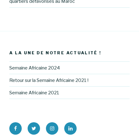
quartiers défavorisés au Maroc
A LA UNE DE NOTRE ACTUALITÉ !
Semaine Africaine 2024
Retour sur la Semaine Africaine 2021 !
Semaine Africaine 2021
https://www.facebook.com/africavenir1/
https://twitter.com/
https://www.instagram.com/assoafric
https://www.linkedin.com/com
africavenir