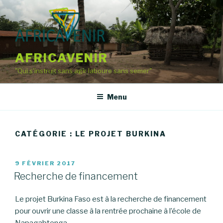
Aller
au
contenu
principal
AFRICAVENIR
"Qui s'instruit sans agir laboure sans semer"
Menu
CATÉGORIE : LE PROJET BURKINA
PUBLIÉ
9 FÉVRIER 2017
LE
Recherche de financement
Le projet Burkina Faso est à la recherche de financement
pour ouvrir une classe à la rentrée prochaine à l’école de
Napagabtenga.